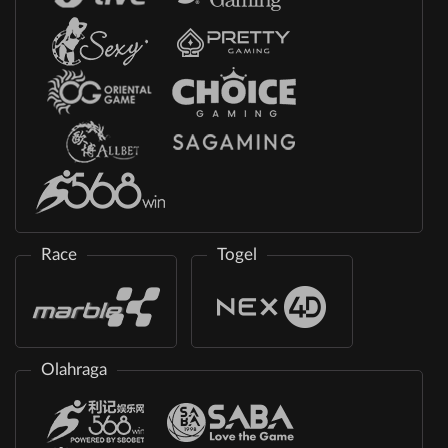
Race
Togel
Olahraga