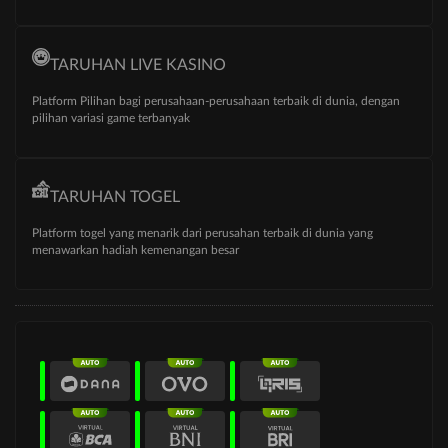
TARUHAN LIVE KASINO
Platform Pilihan bagi perusahaan-perusahaan terbaik di dunia, dengan
pilihan variasi game terbanyak
TARUHAN TOGEL
Platform togel yang menarik dari perusahan terbaik di dunia yang
menawarkan hadiah kemenangan besar