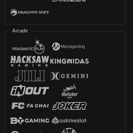
Arcade