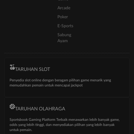
Arcade
Poker
E-Sports
Sabung
Ayam
TARUHAN SLOT
Penyedia slot online dengan beragam pilihan game menarik yang
memudahkan pemain untuk mencapai jackpot
TARUHAN OLAHRAGA
Sportsbook Gaming Platform Terbaik menawarkan lebih banyak game,
odds yang lebih tinggi, dan menyediakan pilihan yang lebih banyak
untuk pemain.