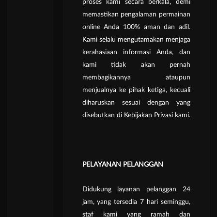
proses kami secara berkala, demi
memastikan pengalaman permainan
online Anda 100% aman dan adil.
Kami selalu mengutamakan menjaga
kerahasiaan informasi Anda, dan
kami tidak akan pernah
membagikannya ataupun
menjualnya ke pihak ketiga, kecuali
diharuskan sesuai dengan yang
disebutkan di Kebijakan Privasi kami.
PELAYANAN PELANGGAN
Didukung layanan pelanggan 24
jam, yang tersedia 7 hari seminggu,
staf kami yang ramah dan