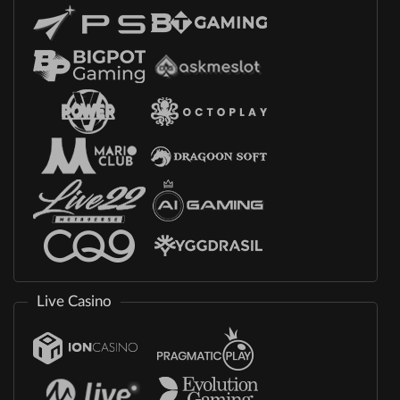
Live Casino