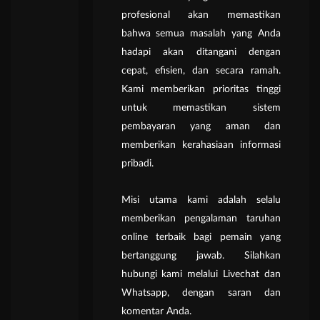
profesional akan memastikan
bahwa semua masalah yang Anda
hadapi akan ditangani dengan
cepat, efisien, dan secara ramah.
Kami memberikan prioritas tinggi
untuk memastikan sistem
pembayaran yang aman dan
memberikan kerahasiaan informasi
pribadi.
Misi utama kami adalah selalu
memberikan pengalaman taruhan
online terbaik bagi pemain yang
bertanggung jawab. Silahkan
hubungi kami melalui Livechat dan
Whatsapp, dengan saran dan
komentar Anda.